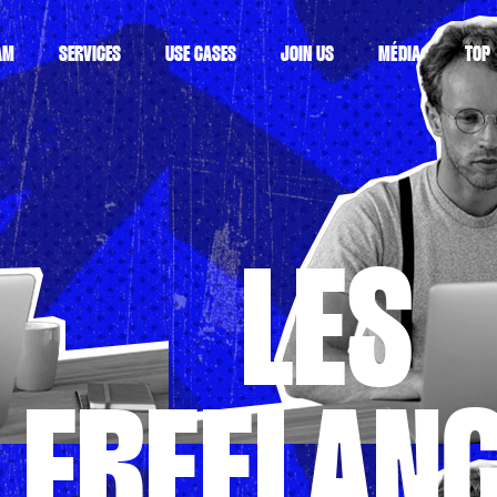
AM
SERVICES
USE CASES
JOIN US
MÉDIA
TOP
LES
FREELAN