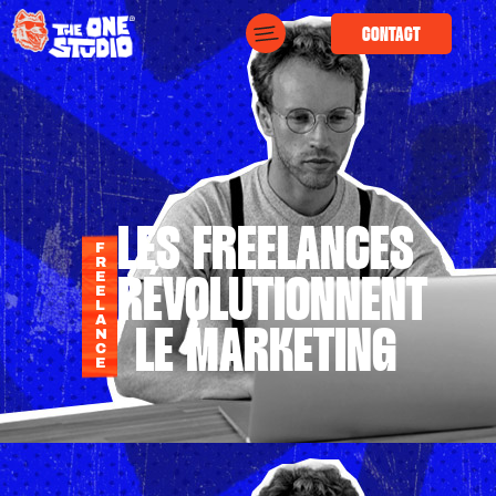
CONTACT
LES FREELANCES
F
R
E
RÉVOLUTIONNENT
E
L
A
LE MARKETING
N
C
E