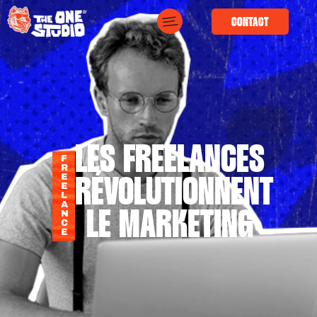
CONTACT
LES FREELANCES
F
R
E
RÉVOLUTIONNENT
E
L
A
LE MARKETING
N
C
E