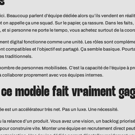
. Beaucoup parlent d’équipe dédiée alors qu’ils vendent en réali
on appelle ça une squad. Sur le papier, ça rassure. Dans les faits, si
, et si personne ne porte le tempo, vous achetez surtout de la coo
nt digital fonctionne comme une unité. Les rôles sont complément
ont compatibles et l’objectif est partagé. Ça semble basique. Pourt
 traditionnels.
nombre de personnes mobilisées. C’est la capacité de l’équipe à prod
 à collaborer proprement avec vos équipes internes.
 ce modèle fait vraiment ga
ée est un accélérateur très net. Pas un luxe. Une nécessité.
u la relance d’un produit. Vous avez une vision, un backlog priorisé
pour construire vite. Monter une équipe en recrutement direct pe