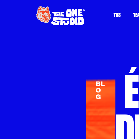
TOS
TE
BL
O
G
D