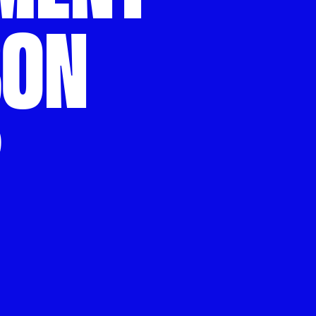
BON
?