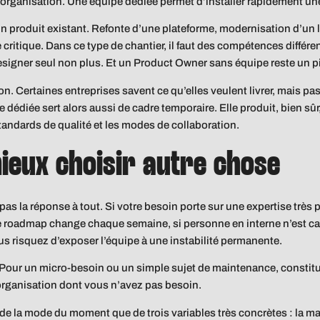
’organisation. Une équipe dédiée permet d’installer rapidement une
n produit existant. Refonte d’une plateforme, modernisation d’un 
 critique. Dans ce type de chantier, il faut des compétences différ
designer seul non plus. Et un Product Owner sans équipe reste un p
ion. Certaines entreprises savent ce qu’elles veulent livrer, mais 
édiée sert alors aussi de cadre temporaire. Elle produit, bien sûr, 
 standards de qualité et les modes de collaboration.
mieux choisir autre chose
pas la réponse à tout. Si votre besoin porte sur une expertise très p
e roadmap change chaque semaine, si personne en interne n’est capab
s risquez d’exposer l’équipe à une instabilité permanente.
. Pour un micro-besoin ou un simple sujet de maintenance, constit
organisation dont vous n’avez pas besoin.
la mode du moment que de trois variables très concrètes : la matu