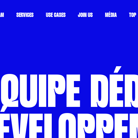
AM
SERVICES
USE CASES
JOIN US
MÉDIA
TOP
ÉQUIPE DÉD
ÉVELOPPE