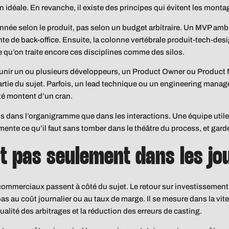
n idéale. En revanche, il existe des principes qui évitent les mont
onnée selon le produit, pas selon un budget arbitraire. Un MVP ambi
e de back-office. Ensuite, la colonne vertébrale produit-tech-des
qu’on traite encore ces disciplines comme des silos.
éunir un ou plusieurs développeurs, un Product Owner ou Product M
partie du sujet. Parfois, un lead technique ou un engineering mana
ité montent d’un cran.
ins dans l’organigramme que dans les interactions. Une équipe util
nte ce qu’il faut sans tomber dans le théâtre du process, et garde 
st pas seulement dans les j
commerciaux passent à côté du sujet. Le retour sur investissement
as au coût journalier ou au taux de marge. Il se mesure dans la vit
ualité des arbitrages et la réduction des erreurs de casting.