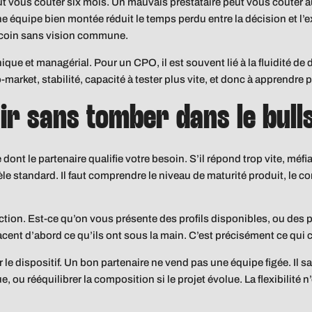
 vous coûter six mois. Un mauvais prestataire peut vous coûter au
e équipe bien montée réduit le temps perdu entre la décision et l’exé
coin sans vision commune.
que et managérial. Pour un CPO, il est souvent lié à la fluidité de 
o-market, stabilité, capacité à tester plus vite, et donc à apprendre p
r sans tomber dans le bulls
ont le partenaire qualifie votre besoin. S’il répond trop vite, mé
le standard. Il faut comprendre le niveau de maturité produit, le 
ction. Est-ce qu’on vous présente des profils disponibles, ou des 
cent d’abord ce qu’ils ont sous la main. C’est précisément ce qui 
r le dispositif. Un bon partenaire ne vend pas une équipe figée. Il 
ue, ou rééquilibrer la composition si le projet évolue. La flexibilité