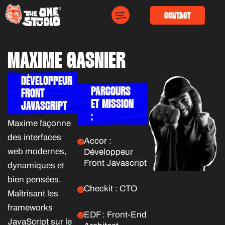
CONTACT
MAXIME GASNIER
DÉVELOPPEUR
PARCOURS
FRONT
ET MISSION
JAVASCRIPT
:
Maxime façonne
des interfaces
Accor :
web modernes,
Développeur
Front Javascript
dynamiques et
bien pensées.
Checkit : CTO
Maîtrisant les
frameworks
EDF : Front-End
JavaScript sur le