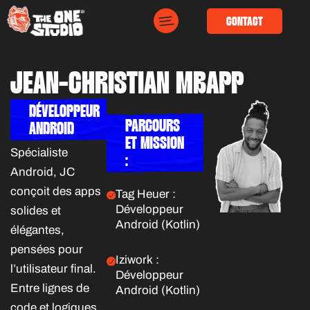
CONTACT
JEAN-CHRISTIAN MBAPP
DÉVELOPPEUR
PARCOURS
ANDROID
ET MISSION
Spécialiste
:
Android, JC
conçoit des apps
Tag Heuer :
Développeur
solides et
Android (Kotlin)
élégantes,
pensées pour
Iziwork :
l’utilisateur final.
Développeur
Entre lignes de
Android (Kotlin)
code et logiques